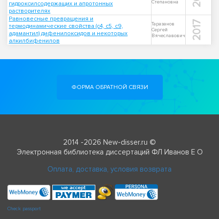
Степановна
гидроксилсодержащих и апротонных
растворителях
Равновесные превращения и
2017
Таразанов
термодинамические свойства (с4, с5, с9,
Сергей
адамантил) дифенилоксидов и некоторых
Вячеславович
алкилбифенилов
ФОРМА ОБРАТНОЙ СВЯЗИ
2014 -2026 New-disser.ru ©
Электронная библиотека диссертаций ФЛ Иванов Е О
Оплата, доставка, условия возврата
Check passport