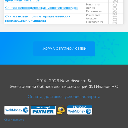
щелочных металлов
2001
Никитина,
Синтез серосодержащих монотерпеноидов
Лилия
Евгеньевна
2018
Изместьев,
Синтез новых полигетероциклических
Алексей
производных оксиндола
Николаевич
ФОРМА ОБРАТНОЙ СВЯЗИ
2014 -2026 New-disser.ru ©
Электронная библиотека диссертаций ФЛ Иванов Е О
Оплата, доставка, условия возврата
Check passport