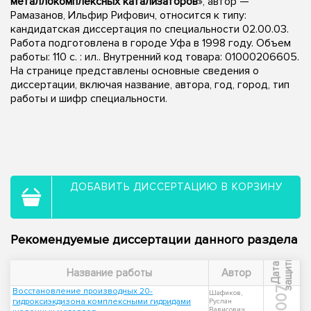
металлокомплексных катализаторов
», автор —
Рамазанов, Ильфир Рифович, относится к типу:
кандидатская диссертация по специальности 02.00.03.
Работа подготовлена в городе Уфа в 1998 году. Объем
работы: 110 с. : ил.. Внутренний код товара: 01000206605.
На странице представлены основные сведения о
диссертации, включая название, автора, год, город, тип
работы и шифр специальности.
ДОБАВИТЬ ДИССЕРТАЦИЮ В КОРЗИНУ
Рекомендуемые диссертации данного раздела
ы
Д
а
т
а
з
а
щ
и
т
Название работы
Автор
2007
Восстановление производных 20-
Шафиков,
гидроксиэкдизона комплексными гидридами
Руслан
Вависович