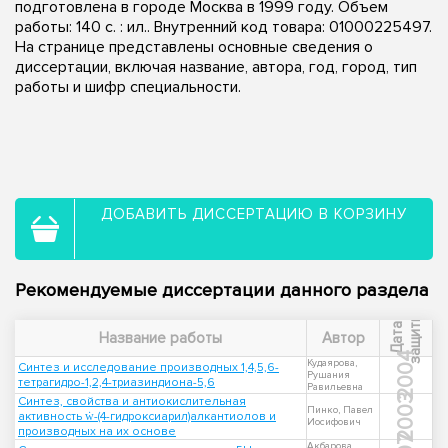
подготовлена в городе Москва в 1999 году. Объем
работы: 140 с. : ил.. Внутренний код товара: 01000225497.
На странице представлены основные сведения о
диссертации, включая название, автора, год, город, тип
работы и шифр специальности.
ДОБАВИТЬ ДИССЕРТАЦИЮ В КОРЗИНУ
Рекомендуемые диссертации данного раздела
ы
Д
а
т
а
з
а
щ
и
т
Название работы
Автор
2004
Кудаярова,
Синтез и исследование производных 1,4,5,6-
Рушания
тетрагидро-1,2,4-триазиндиона-5,6
Равильевна
2003
Синтез, свойства и антиокислительная
Пинко, Павел
активность ẇ-(4-гидроксиарил)алкантиолов и
Иосифович
производных на их основе
Акбарова,