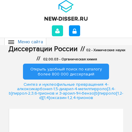
Меню сайта
Диссертации России
//
02 - Химические науки
//
02.00.03 - Органическая химия
Открыть удобный поиск по каталогу
более 800 000 диссертаций
Синтез и нуклеофильные превращения 4-
алкоксикарбонил-1,5-диарил-4-метилпирроло[3,4-
b]пиррол-2,3,6-трионов и 3-ароил-1H-бензо[b]пирроло[1,2-
d][1,4]оксазин-1,2,4-трионов