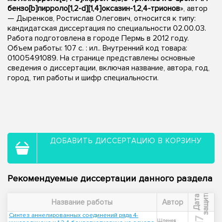
бензо[b]пирроло[1,2-d][1,4]оксазин-1,2,4-трионов
», автор
— Дыренков, Ростислав Олегович, относится к типу:
кандидатская диссертация по специальности 02.00.03.
Работа подготовлена в городе Пермь в 2012 году.
Объем работы: 107 с. : ил.. Внутренний код товара:
01005491089. На странице представлены основные
сведения о диссертации, включая название, автора, год,
город, тип работы и шифр специальности.
ДОБАВИТЬ ДИССЕРТАЦИЮ В КОРЗИНУ
Рекомендуемые диссертации данного раздела
ы
Д
а
т
а
з
а
щ
и
т
Название работы
Автор
Синтез аннелированных соединений ряда 4-
Шленев