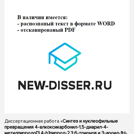
Диссертационная работа «
Синтез и нуклеофильные
превращения 4-алкоксикарбонил-1,5-диарил-4-
метилпирроло[3,4-b]пиррол-2,3,6-трионов и 3-ароил-1H-