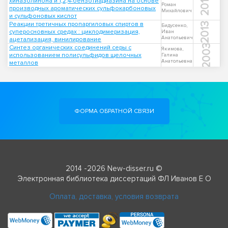
2017
хиназолинона и 1,2,4-бензотиадиазина на основе
Роман
производных ароматических сульфокарбоновых
Михайлович
и сульфоновых кислот
Реакции третичных пропаргиловых спиртов в
2013
Бидусенко,
суперосновных средах : циклодимеризация,
Иван
Анатольевич
ацетализация, винилирование
2003
Синтез органических соединений серы с
Якимова,
использованием полисульфидов щелочных
Галина
Анатольевна
металлов
ФОРМА ОБРАТНОЙ СВЯЗИ
2014 -2026 New-disser.ru ©
Электронная библиотека диссертаций ФЛ Иванов Е О
Оплата, доставка, условия возврата