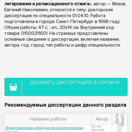
легирования и релаксационного отжига
», автор — Мохов,
Евгений Николаевич, относится к типу: докторская
диссертация по специальности 01.04.10. Работа
подготовлена в городе Санкт-Петербург в 1998 году.
Объем работы: 47 с. : ил.; 20х14 см. Внутренний код
товара: 01000211601. На странице представлены
основные сведения о диссертации, включая название,
автора, год, город, тип работы и шифр специальности.
ДОБАВИТЬ ДИССЕРТАЦИЮ В КОРЗИНУ
Рекомендуемые диссертации данного раздела
ы
Д
а
т
а
з
а
щ
и
т
Название работы
Автор
2000
Кустов,
Энергетическая структура многоэлектронных
Дмитрий