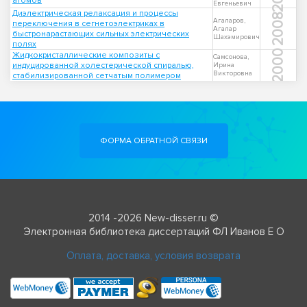
атомов
Евгеньевич
Диэлектрическая релаксация и процессы
2008
Агаларов,
переключения в сегнетоэлектриках в
Агалар
быстронарастающих сильных электрических
Шахэмирович
полях
2000
Жидкокристаллические композиты с
Самсонова,
индуцированной холестерической спиралью,
Ирина
Викторовна
стабилизированной сетчатым полимером
ФОРМА ОБРАТНОЙ СВЯЗИ
2014 -2026 New-disser.ru ©
Электронная библиотека диссертаций ФЛ Иванов Е О
Оплата, доставка, условия возврата