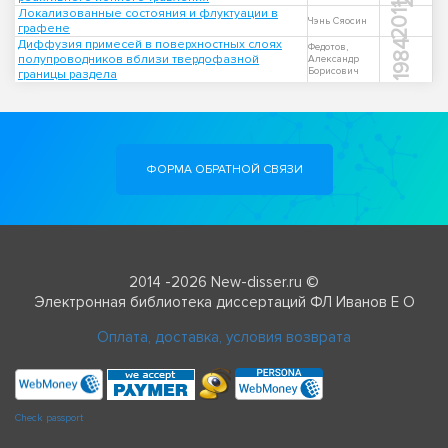
2011
Локализованные состояния и флуктуации в
Чэнь Сяосин
графене
Диффузия примесей в поверхностных слоях
1984
Федотов,
полупроводников вблизи твердофазной
Александр
Борисович
границы раздела
ФОРМА ОБРАТНОЙ СВЯЗИ
2014 -2026 New-disser.ru ©
Электронная библиотека диссертаций ФЛ Иванов Е О
Оплата, доставка, условия возврата
Check passport