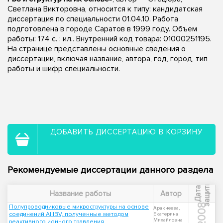
Светлана Викторовна, относится к типу: кандидатская
диссертация по специальности 01.04.10. Работа
подготовлена в городе Саратов в 1999 году. Объем
работы: 174 с. : ил.. Внутренний код товара: 01000251195.
На странице представлены основные сведения о
диссертации, включая название, автора, год, город, тип
работы и шифр специальности.
ДОБАВИТЬ ДИССЕРТАЦИЮ В КОРЗИНУ
Рекомендуемые диссертации данного раздела
ы
Д
а
т
а
з
а
щ
и
т
Название работы
Автор
2008
Полупроводниковые микроструктуры на основе
Аракчеева,
соединений AIIIBV, полученные методом
Екатерина
Михайловна
реактивного ионного травления