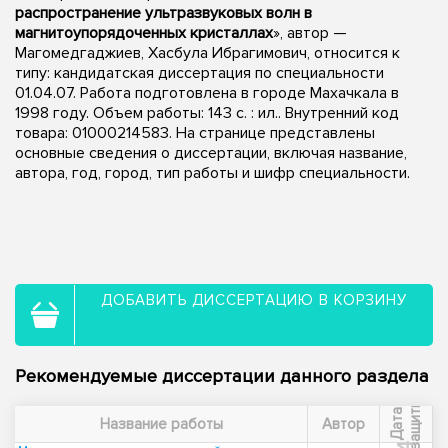
распространение ультразвуковых волн в
магнитоупорядоченных кристаллах
», автор —
Магомедгаджиев, Хасбула Ибрагимович, относится к
типу: кандидатская диссертация по специальности
01.04.07. Работа подготовлена в городе Махачкала в
1998 году. Объем работы: 143 с. : ил.. Внутренний код
товара: 01000214583. На странице представлены
основные сведения о диссертации, включая название,
автора, год, город, тип работы и шифр специальности.
ДОБАВИТЬ ДИССЕРТАЦИЮ В КОРЗИНУ
Рекомендуемые диссертации данного раздела
ы
Д
а
т
а
з
а
щ
и
т
Название работы
Автор