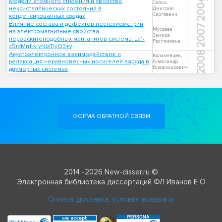
2004
Модели атомного строения и свойства
Сайко,
некристаллических состояний в
Дмитрий
Сергеевич
конденсированных средах
Влияние состава и дефектов нестехиометрии
2007
Мусаева,
на электромагнитные свойства
Замира
перовскитоподобных манганитов системы La1-
Растямовна
cSrcMn1-x-yNixTiyO3+γ
2008
Акустоэлектронное взаимодействие и
Каламейцев,
релаксация неравновесных носителей заряда в
Александр
Владимирович
двумерных системах
ФОРМА ОБРАТНОЙ СВЯЗИ
2014 -2026 New-disser.ru ©
Электронная библиотека диссертаций ФЛ Иванов Е О
Оплата, доставка, условия возврата