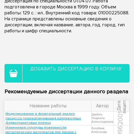
диссертация по специальности 01.04.07. Работа
подготовлена в городе Москва в 1999 году. Объем
работы: 129 с. : ил.. Внутренний код товара: 01000225088.
На странице представлены основные сведения о
диссертации, включая название, автора, год, город, тип
работы и шифр специальности.
ДОБАВИТЬ ДИССЕРТАЦИЮ В КОРЗИНУ
Рекомендуемые диссертации данного раздела
ы
Д
а
т
а
з
а
щ
и
т
Название работы
Автор
Моделирование и фрактальный анализ
2001
Довбня,
процесса перемагничивания напряженных
Людмила
Александровна
феррогранатовых пленок
Изменения структуры поверхности
1996
Колубаев,
металлических материалов при трении с
Александр