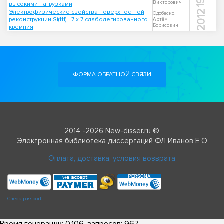
Викторович
высокими нагрузками
Электрофизические свойства поверхностной
2012
Одобеско,
реконструкции Si(111) - 7 х 7 слаболегированного
Артём
Борисович
кремния
ФОРМА ОБРАТНОЙ СВЯЗИ
2014 -2026 New-disser.ru ©
Электронная библиотека диссертаций ФЛ Иванов Е О
Оплата, доставка, условия возврата
Check passport