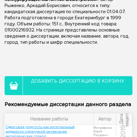
Рыженко, Аркадий Борисович, относится к типу:
кандидатская диссертация по специальности 01.04.07.
Работа подготовлена в городе Екатеринбург в 1999
году. Объем работы: 151 с.. Внутренний код товара:
01000216932. На странице представлены основные
сведения о диссертации, включая название, автора, год,
город, тип работы и шифр специальности.
ДОБАВИТЬ ДИССЕРТАЦИЮ В КОРЗИНУ
Рекомендуемые диссертации данного раздела
ы
Д
а
т
а
з
а
щ
и
т
Название работы
Автор
Сдвиговая упругость как интегральный
2019
Митрофанов,
индикатор структурной релаксации
Юрий
Петрович
металлических стекол