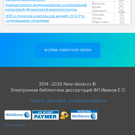
2001
Величко,
Компьютерное моделирование конформаций
Юрий
кольцевой двухнитевой макромолекулы
Сергеевич
2005
Гарипов,
ЭПР и структура комплексов меди(II) с N,O,P,S-
Руслан
содержащими лигандами
Рафкатович
ФОРМА ОБРАТНОЙ СВЯЗИ
2014 -2026 New-disser.ru ©
Электронная библиотека диссертаций ФЛ Иванов Е О
Оплата, доставка, условия возврата
Check passport