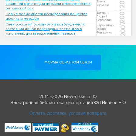
2018
Елена
взаимной ориентации нормали к поверхности и
Юрьевна
оптической оси
2001
Батурин,
Новые возможности исследования вещества
Андрей
мюонным методом
Сергеевич
2007
Спектроскопия основного и возбужденного
Веремейчик,
состояний ионов переходных элементов в
Тамара
Федоровна
кристаллах для твердотельных лазеров
ФОРМА ОБРАТНОЙ СВЯЗИ
2014 -2026 New-disser.ru ©
Электронная библиотека диссертаций ФЛ Иванов Е О
Оплата, доставка, условия возврата