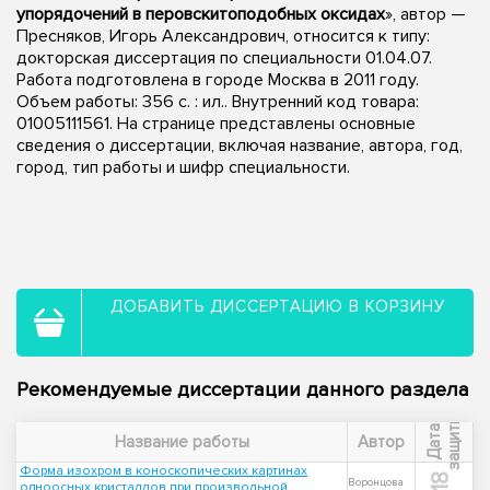
упорядочений в перовскитоподобных оксидах
», автор —
Пресняков, Игорь Александрович, относится к типу:
докторская диссертация по специальности 01.04.07.
Работа подготовлена в городе Москва в 2011 году.
Объем работы: 356 с. : ил.. Внутренний код товара:
01005111561. На странице представлены основные
сведения о диссертации, включая название, автора, год,
город, тип работы и шифр специальности.
ДОБАВИТЬ ДИССЕРТАЦИЮ В КОРЗИНУ
Рекомендуемые диссертации данного раздела
ы
Д
а
т
а
з
а
щ
и
т
Название работы
Автор
Форма изохром в коноскопических картинах
Воронцова
одноосных кристаллов при произвольной