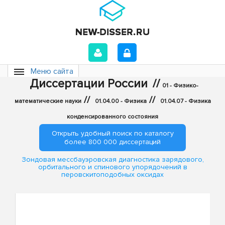
Меню сайта
Диссертации России
//
01 - Физико-
//
//
математические науки
01.04.00 - Физика
01.04.07 - Физика
конденсированного состояния
Открыть удобный поиск по каталогу
более 800 000 диссертаций
Зондовая мессбауэровская диагностика зарядового,
орбитального и спинового упорядочений в
перовскитоподобных оксидах