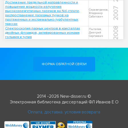
Достижение предельной направленности и
повышение мощности излучения
2007
Сиразетдинов,
высокоэнергетичных лазеров на Nd-стекле,
Владимир
распространение лазерных пучков на
Сабитович
протяженных и экстремально-турбулентных
трассах
2008
Спектроскопия парных центров в кристаллах
Пыталев,
двойных фторидов, активированных ионами
Дмитрий
Сергеевич
гольмия и тулия
ФОРМА ОБРАТНОЙ СВЯЗИ
2014 -2026 New-disser.ru ©
Электронная библиотека диссертаций ФЛ Иванов Е О
Оплата, доставка, условия возврата