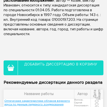
распознавания изображений
», автор — Козик, Виктор
Иванович, относится к типу: кандидатская диссертация
по специальности 01.04.05. Работа подготовлена в
городе Новосибирск в 1997 году. Объем работы: 143 с. :
ил.. Внутренний код товара: 01000197203. На странице
представлены основные сведения о диссертации,
включая название, автора, год, город, тип работы и шифр
специальности.
ДОБАВИТЬ ДИССЕРТАЦИЮ В КОРЗИНУ
Рекомендуемые диссертации данного раздела
ы
Д
а
т
а
з
а
щ
и
т
Название работы
Автор
2004
Волков,
Оптические характеристики облаков верхнего
Сергей
яруса по данным лидарного зондирования
Николаевич