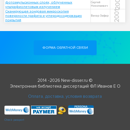
2006
фотоэмульсионных слоях, облученных
Сергей
Николаевич
ультрафиолетовым излучением
Сканирующая зондовая микроскопия
2001
поверхности графита и углеродосодержащих
Вакар Зафар
покрытий
ФОРМА ОБРАТНОЙ СВЯЗИ
2014 -2026 New-disser.ru ©
Электронная библиотека диссертаций ФЛ Иванов Е О
Оплата, доставка, условия возврата
Check passport