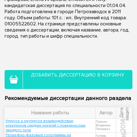
кандидатская диссертация по специальности 01.04.04.
Работа подготовлена в городе Петрозаводск в 2011
году. Объем работы: 101 с. : ил.. Внутренний код товара:
01005522602. На странице представлены основные
сведения о диссертации, включая название, автора, год,
город, тип работы и шифр специальности.
ДОБАВИТЬ ДИССЕРТАЦИЮ В КОРЗИНУ
Рекомендуемые диссертации данного раздела
ы
Д
а
т
а
з
а
щ
и
т
Название работы
Автор
Упругое и неупругое взаимодействие
2014
Пронин,
электронов средних энергий с поверхностью
Владимир
Петрович
твердого тела
Рельефно-фазовые голограммы на
Гуляев,