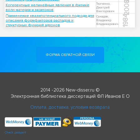
2008
Ткаченко,
Когерентные нелинейные явления в физике
Дмитрий
волн материи и экситонов
Викторович
Применение квазипотенциального подхода для
1984
Санадзе,
описания формфакторов распадов и
Владимир
Владимирович
структурных функций адронов
ФОРМА ОБРАТНОЙ СВЯЗИ
2014 -2026 New-disser.ru ©
Электронная библиотека диссертаций ФЛ Иванов Е О
Оплата, доставка, условия возврата
Check passport