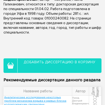
Галиханович, относится к типу: докторская диссертация
по специальности 01.04.02. Работа подготовлена в
городе Уфа в 1998 году. Объем работы: 281 с. : ил.
Внутренний код товара: 01000240082. На странице
представлены основные сведения о диссертации,
включая название, автора, год, город, тип работы и шифр
специальности.
ДОБАВИТЬ ДИССЕРТАЦИЮ В КОРЗИНУ
Рекомендуемые диссертации данного раздела
ы
Д
а
т
а
з
а
щ
и
т
Название работы
Автор
2002
Аналитические исследования некоторых
Попов,
проблем механизма взрыва и кривых блеска
Дмитрий
Владимирович
коллапсирующих сверхновых