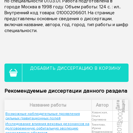
по специальности 01.03.01. Работа подготовлена в
городе Москва в 1998 году. Объем работы: 124 с. : ил..
Внутренний код товара: 01000206601. На странице
представлены основные сведения о диссертации,
включая название, автора, год, город, тип работы и шифр
специальности.
ДОБАВИТЬ ДИССЕРТАЦИЮ В КОРЗИНУ
Рекомендуемые диссертации данного раздела
ы
Д
а
т
а
з
а
щ
и
т
Название работы
Автор
2003
Хованская,
Возможные наблюдательные проявления
Ольга
сильных гравитационных полей
Сергеевна
Исследование влияния вековых резонансов на
2015
Томилова,
долговременную орбитальную эволюцию
Ирина
Владимировна
околоземных объектов