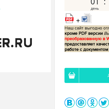
01
+
Наш сайт выгодно отл
кроме PDF версии
Вы
преобразованную в 
предоставляет качес
работе с документом