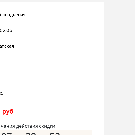
Геннадьевич
.02.05
атская
с.
 руб.
нчания действия скидки