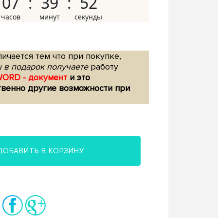
07
39
51
ичается тем что при покупке,
 в подарок получаете
работу
WORD - документ
и это
твенно другие возможности при
ДОБАВИТЬ В КОРЗИНУ