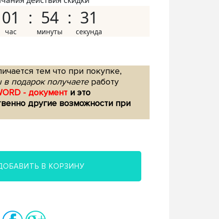
нчания действия скидки
01
54
30
ичается тем что при покупке,
 в подарок получаете
работу
WORD - документ
и это
твенно другие возможности при
ДОБАВИТЬ В КОРЗИНУ