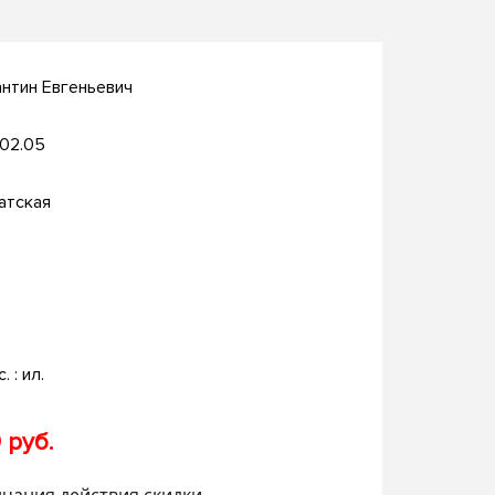
нтин Евгеньевич
.02.05
атская
. : ил.
 руб.