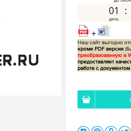
до око
01
+
Наш сайт выгодно отл
кроме PDF версии
Вы
преобразованную в 
предоставляет качес
работе с документом