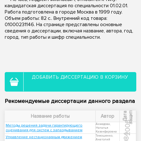
кандидатская диссертация по специальности 01.02.01.
Работа подготовлена в городе Москва в 1999 году.
Объем работы: 82 с.. Внутренний код товара:
01000231146. На странице представлены основные
сведения о диссертации, включая название, автора, год,
город, тип работы и шифр специальности.
ДОБАВИТЬ ДИССЕРТАЦИЮ В КОРЗИНУ
Рекомендуемые диссертации данного раздела
ы
Д
а
т
а
з
а
щ
и
т
Название работы
Автор
2006
Ахмедова,
Методы решения задачи гарантирующего
Наталья
оценивания для систем с запаздыванием
Казанфаровна
1984
Тимошенко,
Управление нестационарным движением
Анатолий