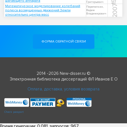
шагающего аппарата
Григорьевич
2007
Математическое моделирование колебаний
Перепелкин,
полюса возмущенных движений Земли
Вадим
Владимирович
относительно центра масс
ФОРМА ОБРАТНОЙ СВЯЗИ
2014 -2026 New-disser.ru ©
Электронная библиотека диссертаций ФЛ Иванов Е О
Оплата, доставка, условия возврата
Check passport
Время генерации: 0.081, запросов: 967