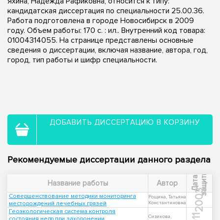
Яхина, Надежда Рафиковна, относится к типу:
кандидатская диссертация по специальности 25.00.36.
Работа подготовлена в городе Новосибирск в 2009
году. Объем работы: 170 с. : ил.. Внутренний код товара:
01004314055. На странице представлены основные
сведения о диссертации, включая название, автора, год,
город, тип работы и шифр специальности.
ДОБАВИТЬ ДИССЕРТАЦИЮ В КОРЗИНУ
Рекомендуемые диссертации данного раздела
ы
Д
а
т
а
з
а
щ
и
т
Название работы
Автор
2003
Совершенствование методики мониторинга
Рощина, Татьяна
месторождений лечебных грязей
Константиновна
Геоэкологическая система контроля
Сизикова,
состояния недр при захоронении