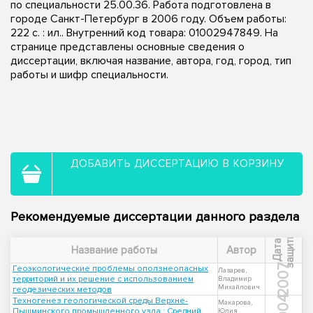
по специальности 25.00.36. Работа подготовлена в
городе Санкт-Петербург в 2006 году. Объем работы:
222 с. : ил.. Внутренний код товара: 01002947849. На
странице представлены основные сведения о
диссертации, включая название, автора, год, город, тип
работы и шифр специальности.
ДОБАВИТЬ ДИССЕРТАЦИЮ В КОРЗИНУ
Рекомендуемые диссертации данного раздела
ы
Д
а
т
а
з
а
щ
и
т
Название работы
Автор
2007
Геоэкологические проблемы оползнеопасных
Лазарев,
территорий и их решение с использованием
Владимир
Михайлович
геодезических методов
2004
Техногенез геологической среды Верхне-
Макарова,
Пышминского промышленного узла : Средний
Юлия