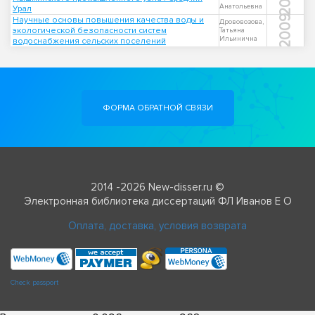
Анатольевна
Урал
2009
Научные основы повышения качества воды и
Дрововозова,
экологической безопасности систем
Татьяна
Ильинична
водоснабжения сельских поселений
ФОРМА ОБРАТНОЙ СВЯЗИ
2014 -2026 New-disser.ru ©
Электронная библиотека диссертаций ФЛ Иванов Е О
Оплата, доставка, условия возврата
Check passport