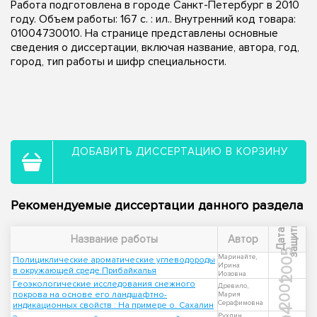
Работа подготовлена в городе Санкт-Петербург в 2010
году. Объем работы: 167 с. : ил.. Внутренний код товара:
01004730010. На странице представлены основные
сведения о диссертации, включая название, автора, год,
город, тип работы и шифр специальности.
ДОБАВИТЬ ДИССЕРТАЦИЮ В КОРЗИНУ
Рекомендуемые диссертации данного раздела
ы
Д
а
т
а
з
а
щ
и
т
Название работы
Автор
2005
Маринайте,
Полициклические ароматические углеводороды
Ирина
в окружающей среде Прибайкалья
Иозовна
Геоэкологические исследования снежного
2001
Древило,
покрова на основе его ландшафтно-
Мария
Серафимовна
индикационных свойств : На примере о. Сахалин
Рухлин,