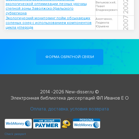
2002
Вельмовский,
экологической оптимизации лесных урочищ
Павел
степной зоны Заволжско-Уральского
Владимирович
субрегиона
2007
Экологический мониторинг пойм обсыхающих
Анопченко,
соленых озер с использованием компонентов
Людмила
Юрьевна
цикла углерода
ФОРМА ОБРАТНОЙ СВЯЗИ
2014 -2026 New-disser.ru ©
Электронная библиотека диссертаций ФЛ Иванов Е О
Оплата, доставка, условия возврата
Check passport