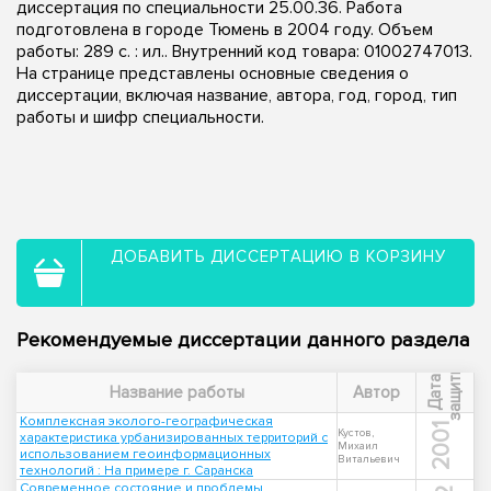
диссертация по специальности 25.00.36. Работа
подготовлена в городе Тюмень в 2004 году. Объем
работы: 289 с. : ил.. Внутренний код товара: 01002747013.
На странице представлены основные сведения о
диссертации, включая название, автора, год, город, тип
работы и шифр специальности.
ДОБАВИТЬ ДИССЕРТАЦИЮ В КОРЗИНУ
Рекомендуемые диссертации данного раздела
ы
Д
а
т
а
з
а
щ
и
т
Название работы
Автор
Комплексная эколого-географическая
2001
Кустов,
характеристика урбанизированных территорий с
Михаил
использованием геоинформационных
Витальевич
технологий : На примере г. Саранска
Современное состояние и проблемы