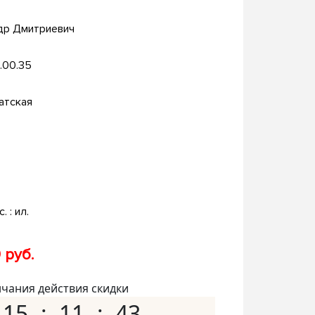
др Дмитриевич
.00.35
атская
. : ил.
 руб.
нчания действия скидки
15
11
42