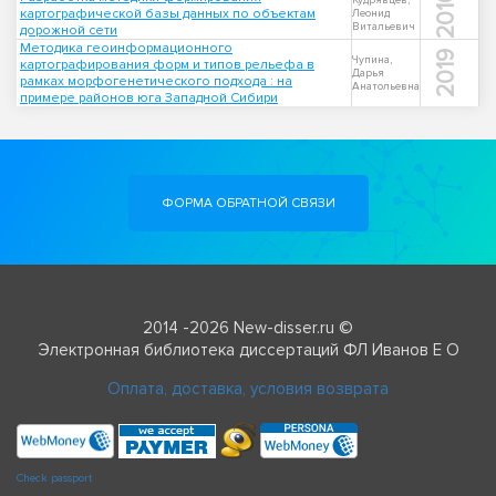
2010
Кудрявцев,
картографической базы данных по объектам
Леонид
Витальевич
дорожной сети
Методика геоинформационного
2019
Чупина,
картографирования форм и типов рельефа в
Дарья
рамках морфогенетического подхода : на
Анатольевна
примере районов юга Западной Сибири
ФОРМА ОБРАТНОЙ СВЯЗИ
2014 -2026 New-disser.ru ©
Электронная библиотека диссертаций ФЛ Иванов Е О
Оплата, доставка, условия возврата
Check passport