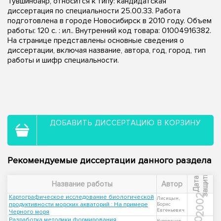
Тувшинбаяр, относится к типу: кандидатская
диссертация по специальности 25.00.33. Работа
подготовлена в городе Новосибирск в 2010 году. Объем
работы: 120 с. : ил.. Внутренний код товара: 01004916382.
На странице представлены основные сведения о
диссертации, включая название, автора, год, город, тип
работы и шифр специальности.
ДОБАВИТЬ ДИССЕРТАЦИЮ В КОРЗИНУ
Рекомендуемые диссертации данного раздела
ы
Д
а
т
а
з
а
щ
и
т
Название работы
Автор
2002
Картографическое исследование биологической
Лисицын,
продуктивности морских акваторий : На примере
Борис
Евгеньевич
Черного моря
Разработка методики формирования