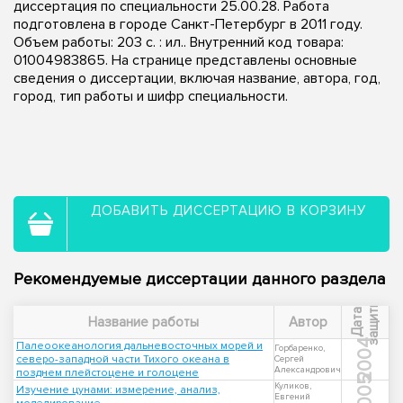
диссертация по специальности 25.00.28. Работа
подготовлена в городе Санкт-Петербург в 2011 году.
Объем работы: 203 с. : ил.. Внутренний код товара:
01004983865. На странице представлены основные
сведения о диссертации, включая название, автора, год,
город, тип работы и шифр специальности.
ДОБАВИТЬ ДИССЕРТАЦИЮ В КОРЗИНУ
Рекомендуемые диссертации данного раздела
ы
Д
а
т
а
з
а
щ
и
т
Название работы
Автор
2004
Палеоокеанология дальневосточных морей и
Горбаренко,
северо-западной части Тихого океана в
Сергей
Александрович
позднем плейстоцене и голоцене
2005
Куликов,
Изучение цунами: измерение, анализ,
Евгений