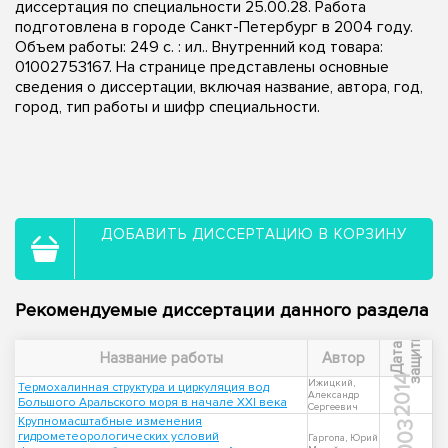
диссертация по специальности 25.00.28. Работа
подготовлена в городе Санкт-Петербург в 2004 году.
Объем работы: 249 с. : ил.. Внутренний код товара:
01002753167. На странице представлены основные
сведения о диссертации, включая название, автора, год,
город, тип работы и шифр специальности.
ДОБАВИТЬ ДИССЕРТАЦИЮ В КОРЗИНУ
Рекомендуемые диссертации данного раздела
ы
Д
а
т
а
з
а
щ
и
т
Название работы
Автор
2014
Ижицкий,
Термохалинная структура и циркуляция вод
Александр
Большого Аральского моря в начале XXI века
Сергеевич
Крупномасштабные изменения
2003
гидрометеорологических условий
Гаргопа, Юрий