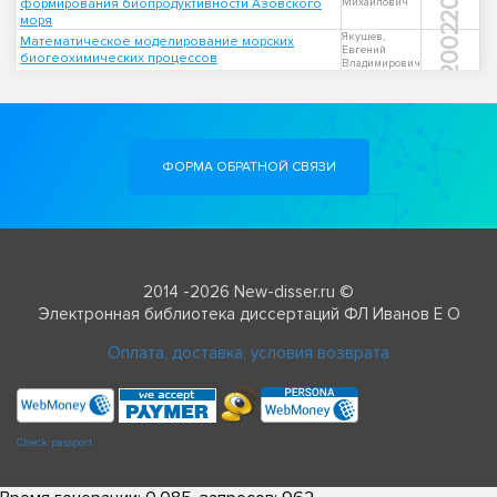
формирования биопродуктивности Азовского
Михайлович
моря
2002
Якушев,
Математическое моделирование морских
Евгений
биогеохимических процессов
Владимирович
ФОРМА ОБРАТНОЙ СВЯЗИ
2014 -2026 New-disser.ru ©
Электронная библиотека диссертаций ФЛ Иванов Е О
Оплата, доставка, условия возврата
Check passport