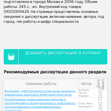
подготовлена в городе Москва в 2006 году. Объем
работы: 245 с. : ил.. Внутренний код товара:
01003309429. На странице представлены основные
сведения о диссертации, включая название, автора, год,
город, тип работы и шифр специальности.
ДОБАВИТЬ ДИССЕРТАЦИЮ В КОРЗИНУ
Рекомендуемые диссертации данного раздела
ы
Д
а
т
а
з
а
щ
и
т
Название работы
Автор
2005
Кузнецов,
Волнение, турбулентность и процессы переноса
Сергей
взвешенных наносов в береговой зоне моря
Юрьевич
Исследование термохалинной структуры и
2007
биопродуктивности вод Канарского апвеллинга с
Глеза, Иван
использованием геоинформационных
Леонидович
технологий