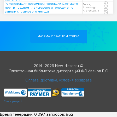
2009
Реконструкция первичной продукции Охотского
Босин,
моря в позднем плейстоцене и голоцене по
Александр
Анатольевич
данным хлоринового метода
ФОРМА ОБРАТНОЙ СВЯЗИ
2014 -2026 New-disser.ru ©
Электронная библиотека диссертаций ФЛ Иванов Е О
Оплата, доставка, условия возврата
Check passport
Время генерации: 0.097, запросов: 962