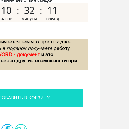
нчания действия скидки
10
32
10
ичается тем что при покупке,
 в подарок получаете
работу
WORD - документ
и это
твенно другие возможности при
ДОБАВИТЬ В КОРЗИНУ