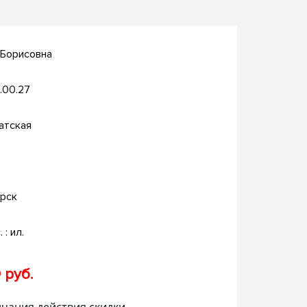
 Борисовна
.00.27
атская
рск
 : ил.
 руб.