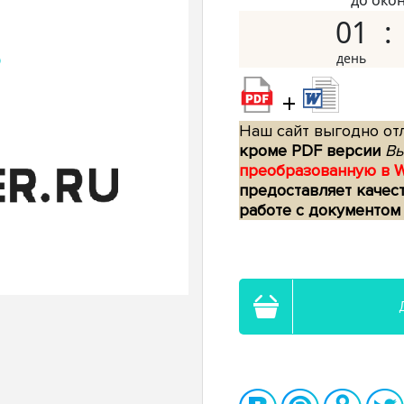
до око
01
+
Наш сайт выгодно отл
кроме PDF версии
Вы
преобразованную в 
предоставляет качес
работе с документом