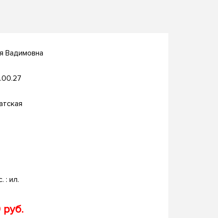
я Вадимовна
.00.27
атская
. : ил.
 руб.