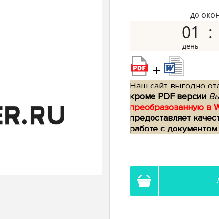
до око
01
+
Наш сайт выгодно отл
кроме PDF версии
Вы
преобразованную в 
предоставляет качес
работе с документом