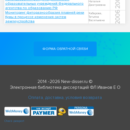
2005
Наталия
образовательных учреждений Федерального
Дмитриевна
агентства по образованию РФ
2006
Мониторинг фиторазнообразия плавней реки
Хабарова,
Кумы в процессе изменения систем
Татьяна
Васильевна
землеустройства
ФОРМА ОБРАТНОЙ СВЯЗИ
2014 -2026 New-disser.ru ©
Электронная библиотека диссертаций ФЛ Иванов Е О
Оплата, доставка, условия возврата
Check passport