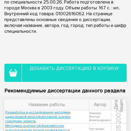
по специальности 25.00.26. Работа подготовлена в
городе Москва в 2003 году. Объем работы: 167 с. : ил..
Внутренний код товара: 01002616062. На странице
представлены основные сведения о диссертации,
включая название, автора, год, город, тип работы и шифр
специальности.
ДОБАВИТЬ ДИССЕРТАЦИЮ В КОРЗИНУ
Рекомендуемые диссертации данного раздела
ы
Д
а
т
а
з
а
щ
и
т
Название работы
Автор
2002
Разработка и исследование методики
Тимонов,
кадастровой многофакторной оценки
Виктор
Александрович
городских земель
Методика оценки эффективности
Чистякова,
использования фонда недвижимости