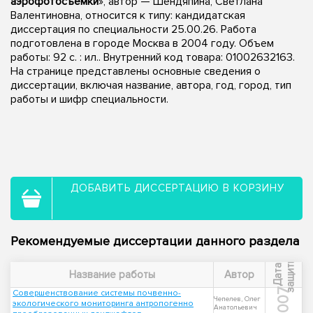
аэрофотосъемки
», автор — Шендяпина, Светлана
Валентиновна, относится к типу: кандидатская
диссертация по специальности 25.00.26. Работа
подготовлена в городе Москва в 2004 году. Объем
работы: 92 с. : ил.. Внутренний код товара: 01002632163.
На странице представлены основные сведения о
диссертации, включая название, автора, год, город, тип
работы и шифр специальности.
ДОБАВИТЬ ДИССЕРТАЦИЮ В КОРЗИНУ
Рекомендуемые диссертации данного раздела
ы
Д
а
т
а
з
а
щ
и
т
Название работы
Автор
2007
Совершенствование системы почвенно-
Чепелев, Олег
экологического мониторинга антропогенно
Анатольевич