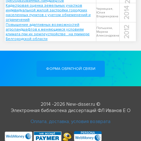
преобразованных ландшафтов
Кадастровая оценка земельных участков
2014
Чернецкая,
индивидуальной жилой застройки городских
Юлия
населенных пунктов с учетом обременений и
Владимировна
ограничений
Повышение адаптивных возможностей
2012
Польшина,
агроландшафтов к меняющимся условиям
Марина
климата при их землеустройстве : на примере
Александровна
Белгородской области
ФОРМА ОБРАТНОЙ СВЯЗИ
2014 -2026 New-disser.ru ©
Электронная библиотека диссертаций ФЛ Иванов Е О
Оплата, доставка, условия возврата