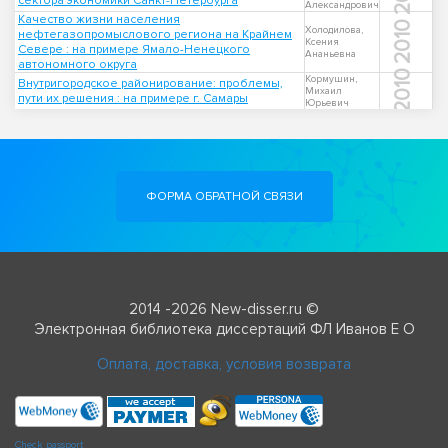
сектора экономики Санкт-Петербурга
Александрович
Качество жизни населения
2010
Холодилова,
нефтегазопромыслового региона на Крайнем
Ксения
Севере : на примере Ямало-Ненецкого
Ананьевна
автономного округа
2010
Кормушин,
Внутригородское районирование: проблемы,
Михаил
пути их решения : на примере г. Самары
Юрьевич
ФОРМА ОБРАТНОЙ СВЯЗИ
2014 -2026 New-disser.ru ©
Электронная библиотека диссертаций ФЛ Иванов Е О
Оплата, доставка, условия возврата
Check passport