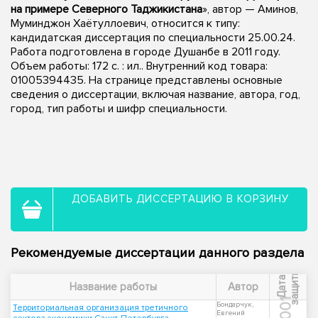
на примере Северного Таджикистана
», автор — Аминов,
Муминджон Хаётуллоевич, относится к типу:
кандидатская диссертация по специальности 25.00.24.
Работа подготовлена в городе Душанбе в 2011 году.
Объем работы: 172 с. : ил.. Внутренний код товара:
01005394435. На странице представлены основные
сведения о диссертации, включая название, автора, год,
город, тип работы и шифр специальности.
ДОБАВИТЬ ДИССЕРТАЦИЮ В КОРЗИНУ
Рекомендуемые диссертации данного раздела
ы
Д
а
т
а
з
а
щ
и
т
Название работы
Автор
2001
Бондарчук,
Территориальная организация третичного
Евгений