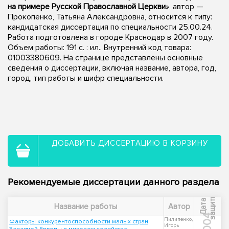
на примере Русской Православной Церкви
», автор —
Прокопенко, Татьяна Александровна, относится к типу:
кандидатская диссертация по специальности 25.00.24.
Работа подготовлена в городе Краснодар в 2007 году.
Объем работы: 191 с. : ил.. Внутренний код товара:
01003380609. На странице представлены основные
сведения о диссертации, включая название, автора, год,
город, тип работы и шифр специальности.
ДОБАВИТЬ ДИССЕРТАЦИЮ В КОРЗИНУ
Рекомендуемые диссертации данного раздела
ы
Д
а
т
а
з
а
щ
и
т
Название работы
Автор
2004
Пилипенко,
Факторы конкурентоспособности малых стран
Игорь