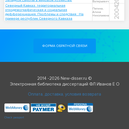
Западной Европы в мировом хозяйстве
Валерьевич
Северный Кавказ: территориальная
2004
Пелина,
этнодемографическая и социальная
Алина
дифференциация. Проблемы и следствия : На
Николаевна
примере республик Северного Кавказа
ФОРМА ОБРАТНОЙ СВЯЗИ
2014 -2026 New-disser.ru ©
Электронная библиотека диссертаций ФЛ Иванов Е О
Оплата, доставка, условия возврата
Check passport