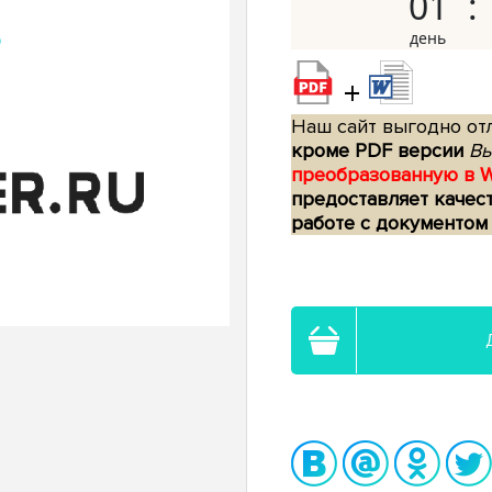
01
+
Наш сайт выгодно отл
кроме PDF версии
Вы
преобразованную в 
предоставляет качес
работе с документом