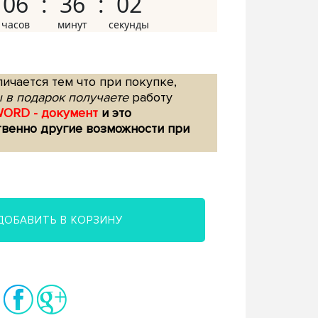
06
36
01
ичается тем что при покупке,
 в подарок получаете
работу
WORD - документ
и это
твенно другие возможности при
ДОБАВИТЬ В КОРЗИНУ