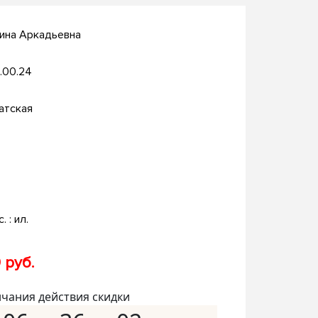
ина Аркадьевна
.00.24
атская
. : ил.
 руб.
нчания действия скидки