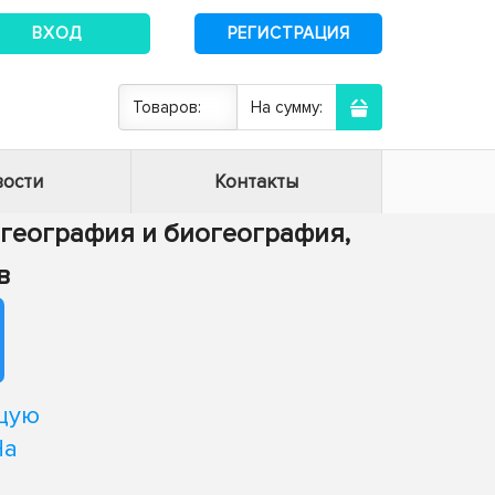
ВХОД
РЕГИСТРАЦИЯ
Товаров:
На сумму:
ости
Контакты
я география и биогеография,
в
щую
На