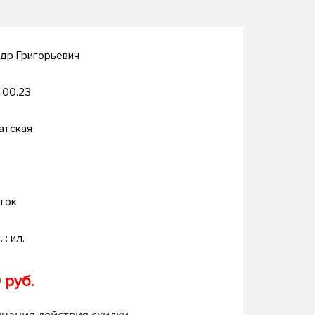
др Григорьевич
.00.23
атская
ток
. : ил.
 руб.