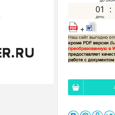
до око
01
+
Наш сайт выгодно отл
кроме PDF версии
Вы
преобразованную в 
предоставляет качес
работе с документом