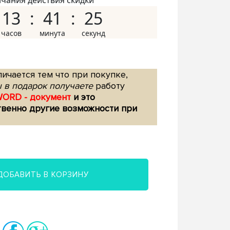
нчания действия скидки
13
41
24
ичается тем что при покупке,
 в подарок получаете
работу
WORD - документ
и это
твенно другие возможности при
ДОБАВИТЬ В КОРЗИНУ