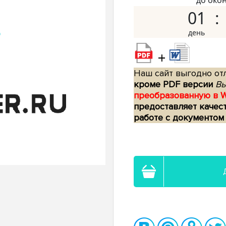
до око
01
+
Наш сайт выгодно отл
кроме PDF версии
Вы
преобразованную в 
предоставляет качес
работе с документом