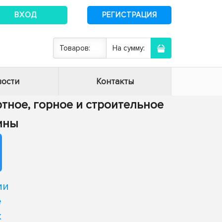
ВХОД
РЕГИСТРАЦИЯ
Товаров:
На сумму:
ости
Контакты
ртное, горное и строительное
ины
ии
е
х