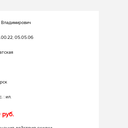
й Владимирович
.00.22, 05.05.06
атская
рск
. : ил.
 руб.