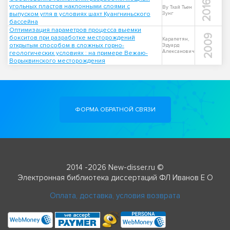
2016
угольных пластов наклонными слоями с
Ву Тхай Тьен
выпуском угля в условиях шахт Куангниньского
Зунг
бассейна
Оптимизация параметров процесса выемки
2009
бокситов при разработке месторождений
Карапетян,
открытым способом в сложных горно-
Эдуард
Алексанович
геологических условиях : на примере Вежаю-
Ворыквинского месторождения
ФОРМА ОБРАТНОЙ СВЯЗИ
2014 -2026 New-disser.ru ©
Электронная библиотека диссертаций ФЛ Иванов Е О
Оплата, доставка, условия возврата