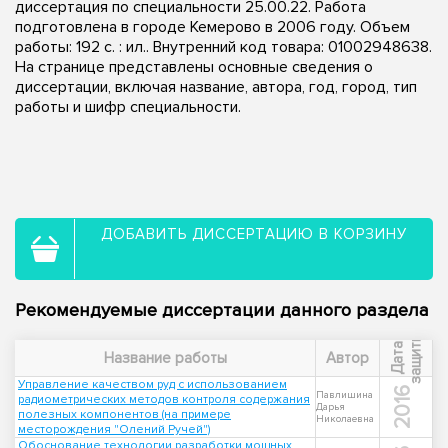
диссертация по специальности 25.00.22. Работа
подготовлена в городе Кемерово в 2006 году. Объем
работы: 192 с. : ил.. Внутренний код товара: 01002948638.
На странице представлены основные сведения о
диссертации, включая название, автора, год, город, тип
работы и шифр специальности.
ДОБАВИТЬ ДИССЕРТАЦИЮ В КОРЗИНУ
Рекомендуемые диссертации данного раздела
ы
Д
а
т
а
з
а
щ
и
т
Название работы
Автор
Управление качеством руд с использованием
2016
Павлишина
радиометрических методов контроля содержания
Дарья
полезных компонентов (на примере
Николаевна
месторождения "Олений Ручей")
Обоснование технологии разработки мощных