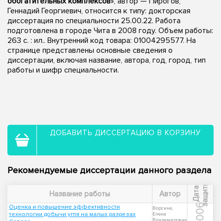
обогатительных комплексов
», автор — Пирогов,
Геннадий Георгиевич, относится к типу: докторская
диссертация по специальности 25.00.22. Работа
подготовлена в городе Чита в 2008 году. Объем работы:
263 с. : ил.. Внутренний код товара: 01004295577. На
странице представлены основные сведения о
диссертации, включая название, автора, год, город, тип
работы и шифр специальности.
ДОБАВИТЬ ДИССЕРТАЦИЮ В КОРЗИНУ
Рекомендуемые диссертации данного раздела
ы
Д
а
т
а
з
а
щ
и
т
Название работы
Автор
2006
Оценка и повышение эффективности
Ворсина,
технологии добычи угля на малых разрезах
Елена
Владимировна