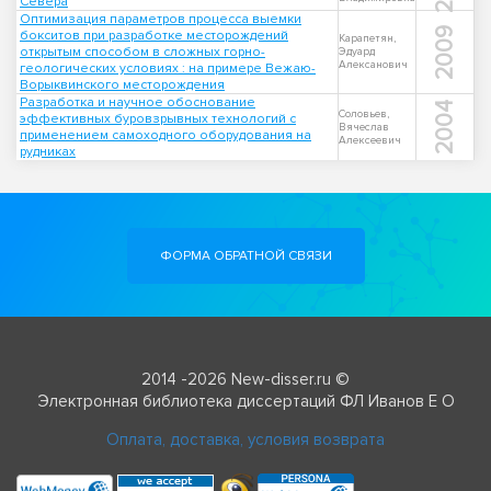
Севера
Оптимизация параметров процесса выемки
2009
бокситов при разработке месторождений
Карапетян,
открытым способом в сложных горно-
Эдуард
Алексанович
геологических условиях : на примере Вежаю-
Ворыквинского месторождения
Разработка и научное обоснование
2004
Соловьев,
эффективных буровзрывных технологий с
Вячеслав
применением самоходного оборудования на
Алексеевич
рудниках
ФОРМА ОБРАТНОЙ СВЯЗИ
2014 -2026 New-disser.ru ©
Электронная библиотека диссертаций ФЛ Иванов Е О
Оплата, доставка, условия возврата