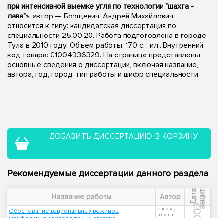
при интенсивной выемке угля по технологии "шахта -
лава"
», автор — Борщевич, Андрей Михайлович,
относится к типу: кандидатская диссертация по
специальности 25.00.20. Работа подготовлена в городе
Тула в 2010 году. Объем работы: 170 с. : ил.. Внутренний
код товара: 01004936329. На странице представлены
основные сведения о диссертации, включая название,
автора, год, город, тип работы и шифр специальности.
ДОБАВИТЬ ДИССЕРТАЦИЮ В КОРЗИНУ
Рекомендуемые диссертации данного раздела
ы
Д
а
т
а
з
а
щ
и
т
Название работы
Автор
2002
Теплова,
Обоснование рациональных режимов
Татьяна