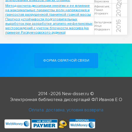
шлифования алмазов при их огранке
Борисовна
Метод расчета диссипации энергии и ее влияние
2012
Афанасьев,
на максимальные параметры волн напряжения и
Павел
Игоревич
грансостав разрушенной гранитной горной массы
Прогноз устойчивости подготовительных
2016
Багаутдинов
выработок при разработке апатито-нефелиновых
Илья
месторождений с учетом блочности массива (на
Илдарович
примере Расвумчоррского рудника)
ФОРМА ОБРАТНОЙ СВЯЗИ
2014 -2026 New-disser.ru ©
Электронная библиотека диссертаций ФЛ Иванов Е О
Оплата, доставка, условия возврата