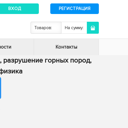
ВХОД
РЕГИСТРАЦИЯ
Товаров:
На сумму:
ости
Контакты
а, разрушение горных пород,
офизика
х