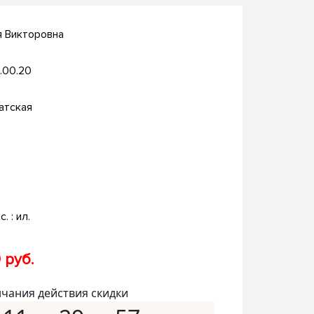
я Викторовна
.00.20
атская
с. : ил.
 руб.
нчания действия скидки