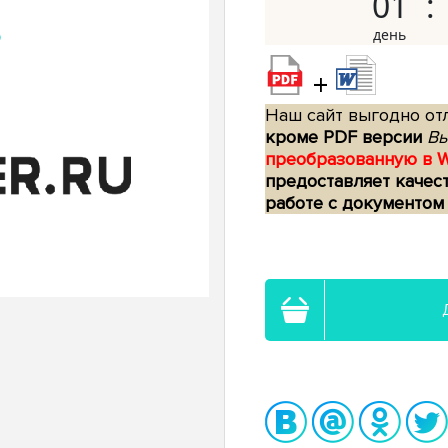
01
+
Наш сайт выгодно отл
кроме PDF версии
Вы
преобразованную в 
предоставляет качес
работе с документом