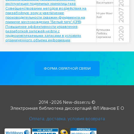
Васильевич
эксплуатации подземных хранилищ газа
Совершенствование методов воздействия на
2007
призабойную зону и увеличение
Нгуен Фонг
производительности скважин фундамента на
Хай
примере месторождения "Белый тигр" (СРВ)
Повышение эффективности управления
2020
Кулешова
разработкой залежей нефти с
Любовь
трудноизвлекаемыми запасами в условиях
Сергеевна
ограниченного объема информации
ФОРМА ОБРАТНОЙ СВЯЗИ
2014 -2026 New-disser.ru ©
Электронная библиотека диссертаций ФЛ Иванов Е О
Оплата, доставка, условия возврата