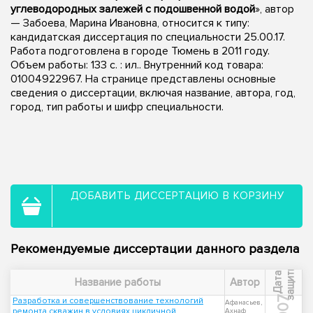
углеводородных залежей с подошвенной водой
», автор
— Забоева, Марина Ивановна, относится к типу:
кандидатская диссертация по специальности 25.00.17.
Работа подготовлена в городе Тюмень в 2011 году.
Объем работы: 133 с. : ил.. Внутренний код товара:
01004922967. На странице представлены основные
сведения о диссертации, включая название, автора, год,
город, тип работы и шифр специальности.
ДОБАВИТЬ ДИССЕРТАЦИЮ В КОРЗИНУ
Рекомендуемые диссертации данного раздела
ы
Д
а
т
а
з
а
щ
и
т
Название работы
Автор
2007
Разработка и совершенствование технологий
Афанасьев,
ремонта скважин в условиях цикличной
Ахнаф