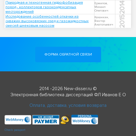
Природная и техногенная гидрофобизация
2014
Ермилов,
пород - коллекторов газоконденсатных
Михаил
Олегович
месторождений
Исследование особенностей откачки из
2015
Каханкин,
скважин высоковязких сред и газожидкостных
Виктор
Анатольевич
смесей шнековым насосом
ФОРМА ОБРАТНОЙ СВЯЗИ
2014 -2026 New-disser.ru ©
Электронная библиотека диссертаций ФЛ Иванов Е О
Оплата, доставка, условия возврата
Check passport