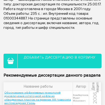
типу: докторская диссертация по специальности 25.00.17.
Работа подготовлена в городе Москва в 2001 году.
Объем работы: 235 с. : ил. Внутренний код товара:
01000344887. На странице представлены основные
сведения о диссертации, включая название, автора, год,
город, тип работы и шифр специальности.
ДОБАВИТЬ ДИССЕРТАЦИЮ В КОРЗИНУ
Рекомендуемые диссертации данного раздела
ы
Д
а
т
а
з
а
щ
и
т
Название работы
Автор
Обоснование эффективных технологий
2006
Кожабергенов,
доизвлечения остаточной нефти из
Мурат
обводненных пластов на примере XIII горизонта
Моканович
месторождения Узень