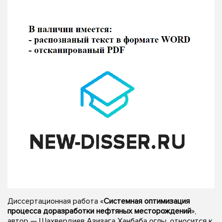
Диссертационная работа «
Системная оптимизация
процесса доразработки нефтяных месторождений
»,
автор — Шахвердиев Азизага Ханбаба оглы, относится к