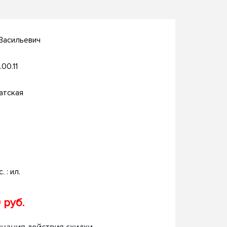
Васильевич
.00.11
атская
. : ил.
 руб.