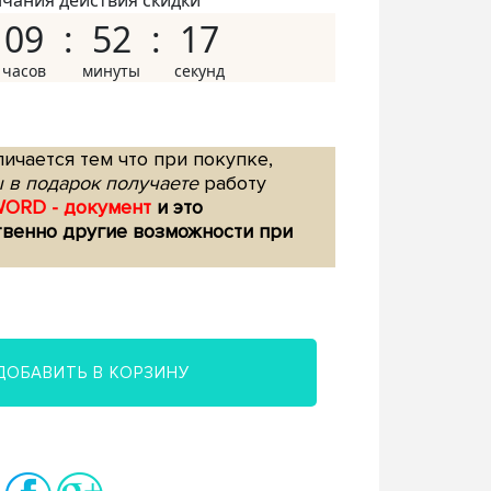
нчания действия скидки
09
52
16
ичается тем что при покупке,
 в подарок получаете
работу
WORD - документ
и это
твенно другие возможности при
ДОБАВИТЬ В КОРЗИНУ