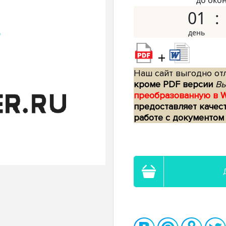
до око
01
+
Наш сайт выгодно отл
кроме PDF версии
Вы
преобразованную в 
предоставляет качес
работе с документом