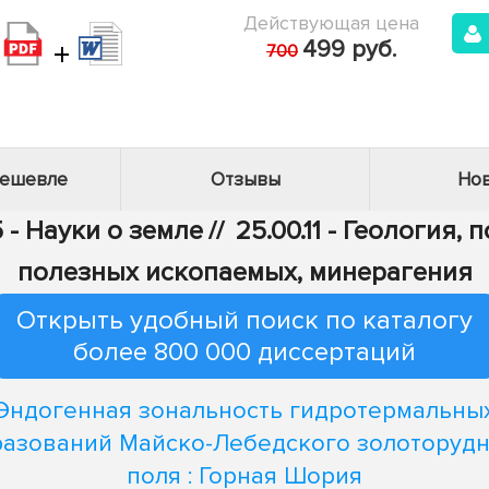
Действующая цена
+
499 руб.
700
дешевле
Отзывы
Нов
 - Науки о земле
//
25.00.11 - Геология,
полезных ископаемых, минерагения
Открыть удобный поиск по каталогу
более 800 000 диссертаций
Эндогенная зональность гидротермальны
азований Майско-Лебедского золоторуд
поля : Горная Шория