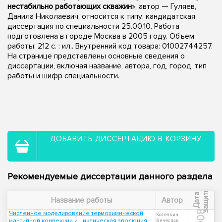
нестабильно работающих скважин
», автор — Гуляев,
Данила Николаевич, относится к типу: кандидатская
диссертация по специальности 25.00.10. Работа
подготовлена в городе Москва в 2005 году. Объем
работы: 212 с. : ил.. Внутренний код товара: 01002744257.
На странице представлены основные сведения о
диссертации, включая название, автора, год, город, тип
работы и шифр специальности.
ДОБАВИТЬ ДИССЕРТАЦИЮ В КОРЗИНУ
Рекомендуемые диссертации данного раздела
ы
Д
а
т
а
з
а
щ
и
т
Название работы
Автор
2008
Численное моделирование термохимической
Котелкин,
мантийной конвекции и циклическая эволюция
Вячеслав