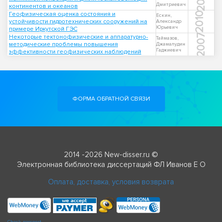
Дмитриевич
континентов и океанов
Геофизическая оценка состояния и
2010
Ескин,
устойчивости гидротехнических сооружений на
Александр
Юрьевич
примере Иркутской ГЭС
2007
Некоторые тектонофизические и аппаратурно-
Таймазов,
методические проблемы повышения
Джамалудин
Гаджиевич
эффективности геофизических наблюдений
ФОРМА ОБРАТНОЙ СВЯЗИ
2014 -2026 New-disser.ru ©
Электронная библиотека диссертаций ФЛ Иванов Е О
Оплата, доставка, условия возврата