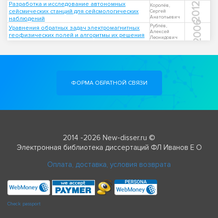
Разработка и исследование автономных
2012
Королёв,
сейсмических станций для сейсмологических
Сергей
Анатольевич
наблюдений
2006
Рублёв,
Уравнения обратных задач электромагнитных
Алексей
геофизических полей и алгоритмы их решения
Леонидович
ФОРМА ОБРАТНОЙ СВЯЗИ
2014 -2026 New-disser.ru ©
Электронная библиотека диссертаций ФЛ Иванов Е О
Оплата, доставка, условия возврата
Check passport