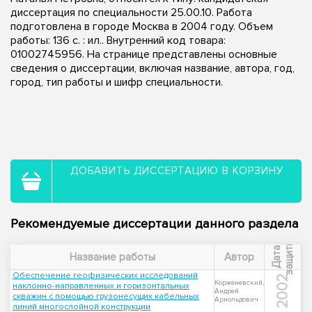
диссертация по специальности 25.00.10. Работа
подготовлена в городе Москва в 2004 году. Объем
работы: 136 с. : ил.. Внутренний код товара:
01002745956. На странице представлены основные
сведения о диссертации, включая название, автора, год,
город, тип работы и шифр специальности.
ДОБАВИТЬ ДИССЕРТАЦИЮ В КОРЗИНУ
Рекомендуемые диссертации данного раздела
ы
Д
а
т
а
з
а
щ
и
т
Название работы
Автор
Обеспечение геофизических исследований
2002
Корженевский,
наклонно-направленных и горизонтальных
Андрей
скважин с помощью грузонесущих кабельных
Арнольдович
линий многослойной конструкции