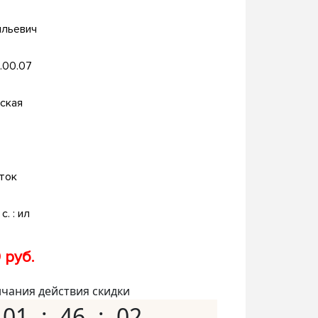
ильевич
.00.07
ская
ток
с. : ил
 руб.
нчания действия скидки
01
46
01