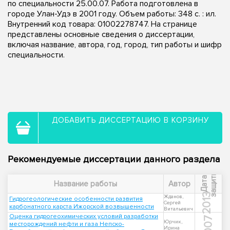
по специальности 25.00.07. Работа подготовлена в
городе Улан-Удэ в 2001 году. Объем работы: 348 с. : ил.
Внутренний код товара: 01002278747. На странице
представлены основные сведения о диссертации,
включая название, автора, год, город, тип работы и шифр
специальности.
ДОБАВИТЬ ДИССЕРТАЦИЮ В КОРЗИНУ
Рекомендуемые диссертации данного раздела
ы
Д
а
т
а
з
а
щ
и
т
Название работы
Автор
2013
Жданов,
Гидрогеологические особенности развития
Сергей
карбонатного карста Ижорской возвышенности
Витальевич
Оценка гидрогеохимических условий разработки
2007
Юрчик,
месторождений нефти и газа Непско-
Ирина