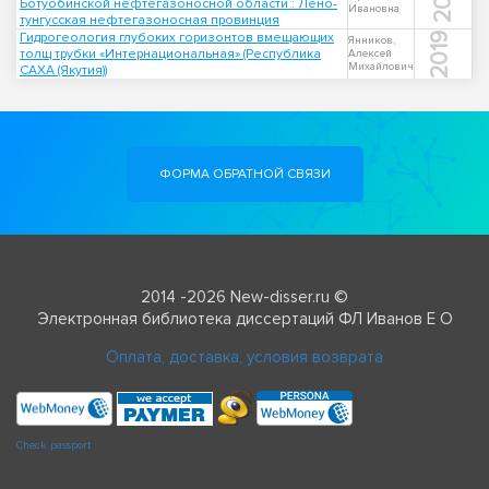
Ботуобинской нефтегазоносной области : Лено-
Ивановна
тунгусская нефтегазоносная провинция
Гидрогеология глубоких горизонтов вмещающих
2019
Янников,
толщ трубки «Интернациональная» (Республика
Алексей
Михайлович
САХА (Якутия))
ФОРМА ОБРАТНОЙ СВЯЗИ
2014 -2026 New-disser.ru ©
Электронная библиотека диссертаций ФЛ Иванов Е О
Оплата, доставка, условия возврата
Check passport