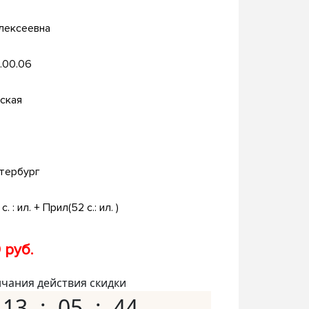
лексеевна
.00.06
ская
тербург
с. : ил. + Прил(52 c.: ил. )
 руб.
нчания действия скидки
13
05
43