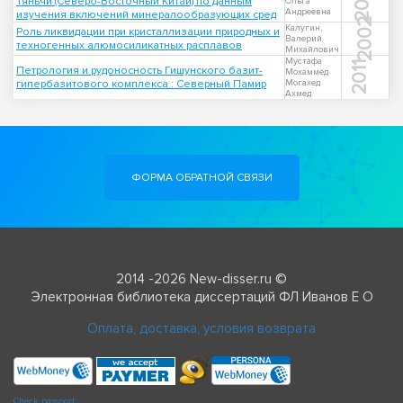
2017
Тяньчи (Северо-Восточный Китай) по данным
Ольга
Андреевна
изучения включений минералообразующих сред
2002
Калугин,
Роль ликвидации при кристаллизации природных и
Валерий
техногенных алюмосиликатных расплавов
Михайлович
Мустафа
2011
Петрология и рудоносность Гишунского базит-
Мохаммед
гипербазитового комплекса : Северный Памир
Могахед
Ахмед
ФОРМА ОБРАТНОЙ СВЯЗИ
2014 -2026 New-disser.ru ©
Электронная библиотека диссертаций ФЛ Иванов Е О
Оплата, доставка, условия возврата
Check passport