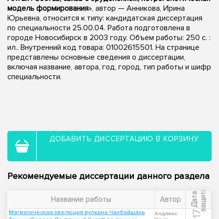
модель формирования
», автор — Анникова, Ирина
Юрьевна, относится к типу: кандидатская диссертация
по специальности 25.00.04. Работа подготовлена в
городе Новосибирск в 2003 году. Объем работы: 250 с. :
ил.. Внутренний код товара: 01002615501. На странице
представлены основные сведения о диссертации,
включая название, автора, год, город, тип работы и шифр
специальности.
ДОБАВИТЬ ДИССЕРТАЦИЮ В КОРЗИНУ
Рекомендуемые диссертации данного раздела
ы
Д
а
т
а
з
а
щ
и
т
Название работы
Автор
Магматическая эволюция вулкана Чанбайшань
Андреева,