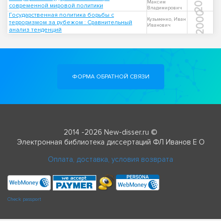
2010
Максим
современной мировой политики
Владимирович
2000
Государственная политика борьбы с
Кузьменко, Иван
терроризмом за рубежом : Сравнительный
Иванович
анализ тенденций
ФОРМА ОБРАТНОЙ СВЯЗИ
2014 -2026 New-disser.ru ©
Электронная библиотека диссертаций ФЛ Иванов Е О
Оплата, доставка, условия возврата
Check passport