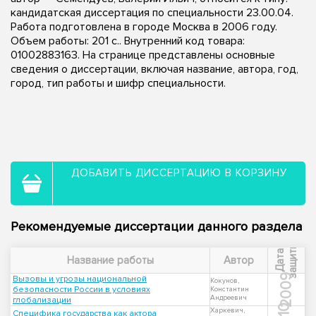
кандидатская диссертация по специальности 23.00.04.
Работа подготовлена в городе Москва в 2006 году.
Объем работы: 201 с.. Внутренний код товара:
01002883163. На странице представлены основные
сведения о диссертации, включая название, автора, год,
город, тип работы и шифр специальности.
ДОБАВИТЬ ДИССЕРТАЦИЮ В КОРЗИНУ
Рекомендуемые диссертации данного раздела
ы
Д
а
т
а
з
а
щ
и
т
Название работы
Автор
2009
Вызовы и угрозы национальной
Кокунов,
безопасности России в условиях
Константин
Андреевич
глобализации
Харкевич,
Специфика государства как актора