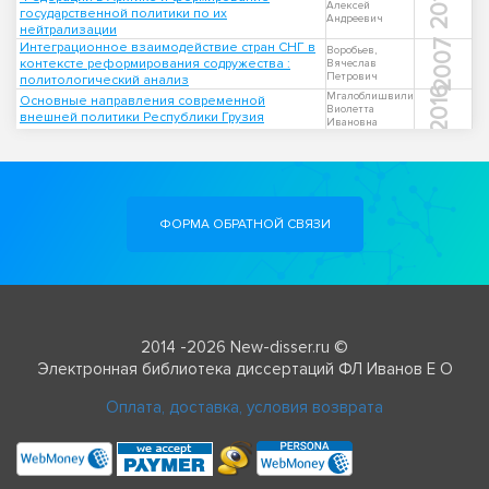
2017
Алексей
государственной политики по их
Андреевич
нейтрализации
2007
Интеграционное взаимодействие стран СНГ в
Воробьев,
контексте реформирования содружества :
Вячеслав
Петрович
политологический анализ
2016
Мгалоблишвили
Основные направления современной
Виолетта
внешней политики Республики Грузия
Ивановна
ФОРМА ОБРАТНОЙ СВЯЗИ
2014 -2026 New-disser.ru ©
Электронная библиотека диссертаций ФЛ Иванов Е О
Оплата, доставка, условия возврата