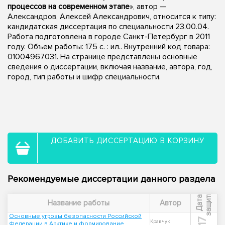
процессов на современном этапе
», автор —
Александров, Алексей Александрович, относится к типу:
кандидатская диссертация по специальности 23.00.04.
Работа подготовлена в городе Санкт-Петербург в 2011
году. Объем работы: 175 с. : ил.. Внутренний код товара:
01004967031. На странице представлены основные
сведения о диссертации, включая название, автора, год,
город, тип работы и шифр специальности.
ДОБАВИТЬ ДИССЕРТАЦИЮ В КОРЗИНУ
Рекомендуемые диссертации данного раздела
ы
Д
а
т
а
з
а
щ
и
т
Название работы
Автор
Основные угрозы безопасности Российской
Кравчук
Федерации в Арктике и формирование